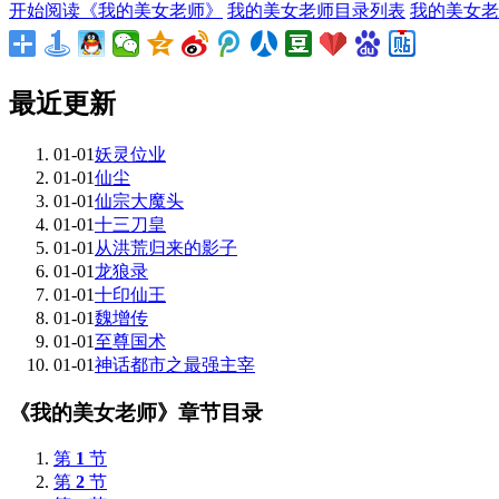
开始阅读《我的美女老师》
我的美女老师目录列表
我的美女老
最近更新
01-01
妖灵位业
01-01
仙尘
01-01
仙宗大魔头
01-01
十三刀皇
01-01
从洪荒归来的影子
01-01
龙狼录
01-01
十印仙王
01-01
魏增传
01-01
至尊国术
01-01
神话都市之最强主宰
《我的美女老师》章节目录
第
1
节
第
2
节