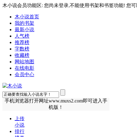
木小说会员功能区: 您尚未登录,不能使用书架和书签功能! 您可
木小说首页
我的书架
最新小说
人气榜
推荐榜
字数榜
收藏榜
网站地图
在线电影
会员中心
手机浏览器打开网址www.muxs2.com即可进入手
机版！
上传
小说
排行