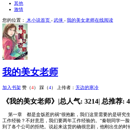
其他
激情
您的位置：
木小说首页
-
武侠
-
我的美女老师在线阅读
我的美女老师
加入书架
赞（
4
）
踩（
4
）
上传者：
无边的寒冷
《我的美女老师》|总人气: 3214| 总推荐: 4|
第一章 都是盒饭惹的祸“很抱歉，我们这里需要的是研究生()。”
工作经验？不好意思，我们要两年工作经验的。”秦朝同学一
到了各个公司的拒绝。说起来这货的确很悲剧，他刚出生的时候，