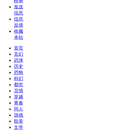
榜单
发送
信息
信息
反馈
收藏
本站
首页
玄幻
武侠
历史
恐怖
科幻
都市
言情
穿越
青春
同人
游戏
耽美
文学