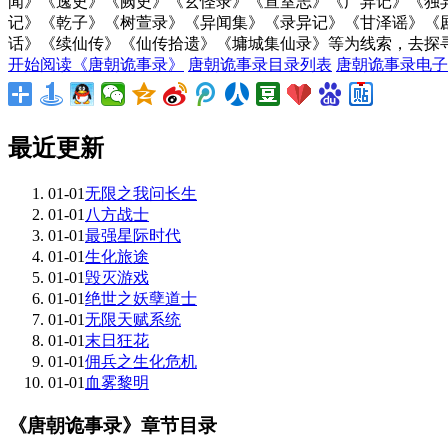
闻》《逸史》《阙史》《玄怪录》《宣室志》《广异记》《独
记》《乾子》《树萱录》《异闻集》《录异记》《甘泽谣》《
话》《续仙传》《仙传拾遗》《墉城集仙录》等为线索，去探寻
开始阅读《唐朝诡事录》
唐朝诡事录目录列表
唐朝诡事录电子
最近更新
01-01
无限之我问长生
01-01
八方战士
01-01
最强星际时代
01-01
生化旅途
01-01
毁灭游戏
01-01
绝世之妖孽道士
01-01
无限天赋系统
01-01
末日狂花
01-01
佣兵之生化危机
01-01
血雾黎明
《唐朝诡事录》章节目录