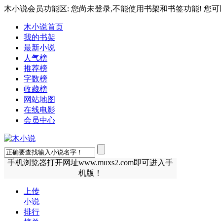
木小说会员功能区: 您尚未登录,不能使用书架和书签功能! 您可
木小说首页
我的书架
最新小说
人气榜
推荐榜
字数榜
收藏榜
网站地图
在线电影
会员中心
手机浏览器打开网址www.muxs2.com即可进入手
机版！
上传
小说
排行