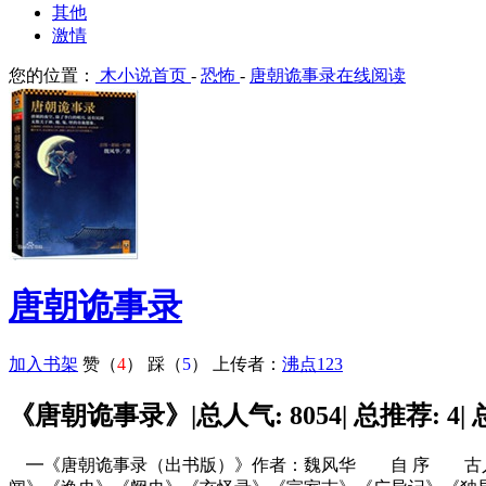
其他
激情
您的位置：
木小说首页
-
恐怖
-
唐朝诡事录在线阅读
唐朝诡事录
加入书架
赞（
4
）
踩（
5
）
上传者：
沸点123
《唐朝诡事录》|总人气: 8054| 总推荐: 4| 
━《唐朝诡事录（出书版）》作者：魏风华 自 序 古人