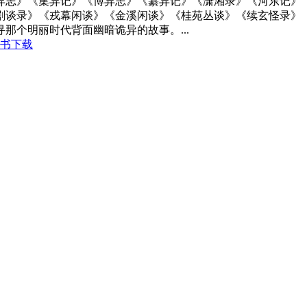
异志》《集异记》《博异志》《纂异记》《潇湘录》《河东记》
剧谈录》《戎幕闲谈》《金溪闲谈》《桂苑丛谈》《续玄怪录》
那个明丽时代背面幽暗诡异的故事。...
书下载