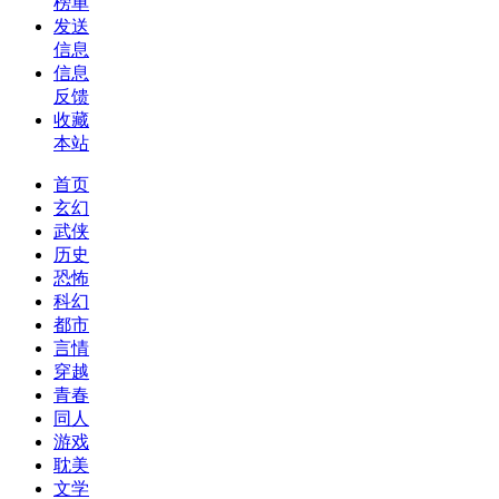
榜单
发送
信息
信息
反馈
收藏
本站
首页
玄幻
武侠
历史
恐怖
科幻
都市
言情
穿越
青春
同人
游戏
耽美
文学