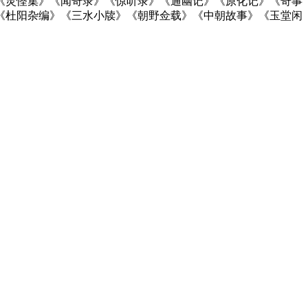
《灵怪集》《闻奇录》《惊听录》《通幽记》《原化记》《奇事
《杜阳杂编》《三水小牍》《朝野佥载》《中朝故事》《玉堂闲