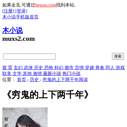
如果走丢,可通过
hesoso.com
找到本站.
[注册]
[登录]
木小说手机版首页
木小说
muxs2.com
首 页
玄幻
武侠
历史
恐怖
科幻
都市
言情
穿越
青春
同人
游戏
耽美
文学
其他
激情
最新小说
热门小说
位置：
首页
-
历史
-
穷鬼的上下两千年阅读
《穷鬼的上下两千年》