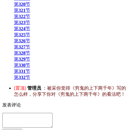
第
320
节
第
321
节
第
322
节
第
323
节
第
324
节
第
325
节
第
326
节
第
327
节
第
328
节
第
329
节
第
330
节
第
331
节
第
332
节
[置顶]
管理员
：
被采你觉得《穷鬼的上下两千年》写的
怎么样，分享下你对《穷鬼的上下两千年》的看法吧！
发表评论