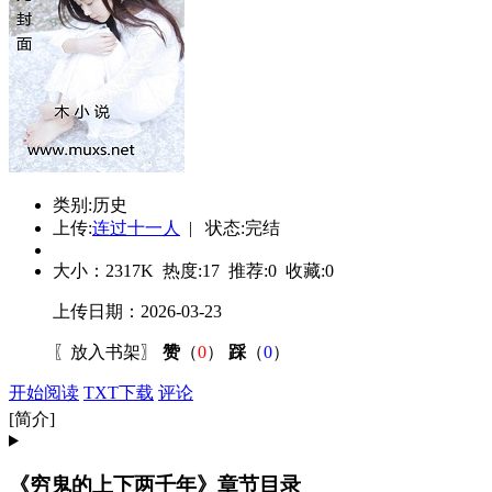
类别:历史
上传:
连过十一人
| 状态:完结
大小：
2317K
热度:
17
推荐:
0
收藏:
0
上传日期：2026-03-23
〖
放入书架
〗
赞
（
0
）
踩
（
0
）
开始阅读
TXT下载
评论
[简介]
《穷鬼的上下两千年》章节目录