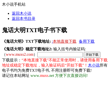
木小说手机站
返回木小说
返回本书目录
鬼话大明TXT电子书下载
《鬼话大明》TXT下载地址:
:
本地直接下载
备用下载
《鬼话大明》稳定下载地址2:
输入括号内验证码:
（
www.muxs2.com
）
下载提示：
“本地直接下载”不能正常使用时，请使用备用下载
地址或稳定下载地址，输入验证码后“开始下载”！
木小说
所有
电子书均为免费TXT电子书, 不用注册即可免费下载!
请记住本站网址
www.
muxs
.net 方便下次直接访问!