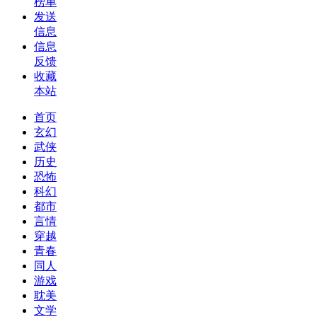
榜单
发送
信息
信息
反馈
收藏
本站
首页
玄幻
武侠
历史
恐怖
科幻
都市
言情
穿越
青春
同人
游戏
耽美
文学