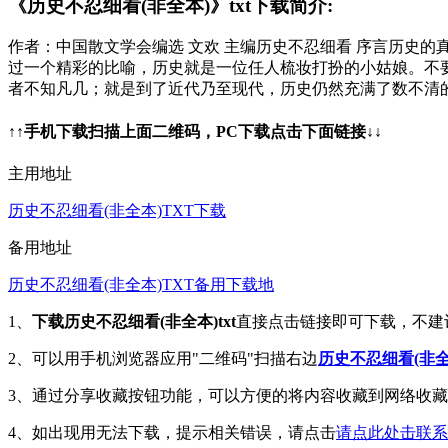
《历史不忍细看(非全本)》txt下载简介:
作者：中国散文学会编选 文欢 主编历史不忍细看 序言历史
过一个精彩的比喻，历史就是一位任人梳妆打扮的小姑娘。不
者不知凡几；就是到了近代乃至现代，历史仍然充满了数不清的
↑↑手机下载扫描上面二维码，PC下载点击下面链接↓↓
主用地址
历史不忍细看(非全本)TXT下载
备用地址
历史不忍细看(非全本)TXT备用下载地
1、
下载历史不忍细看(非全本)txt
直接点击链接即可下载，不建
2、可以用手机浏览器应用"二维码"扫描右边
历史不忍细看(非全本
3、通过分享收藏按钮功能，可以方便的将内容收藏到网络收
4、如出现用无法下载，提示相关错误，请点击
请点此处击联系