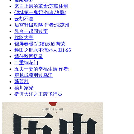
来自上层的革命:苏联体制
倾城第一鬼妃 作者:洛骅(
云胡不喜
后宫升级攻略 作者:沈凉州
兄台一起同过窗
丝路大亨
锦屏春暖(完结)欣欣向荣
种田之肥水不流外人田1-95
靖任秋回忆录
二重铜花门
五夫一妻的幸福生活 作者:
穿越成项羽过乌江
菡萏乱
德川家光
挺进大洋之王牌飞行员