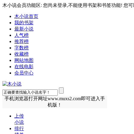
木小说会员功能区: 您尚未登录,不能使用书架和书签功能! 您可
木小说首页
我的书架
最新小说
人气榜
推荐榜
字数榜
收藏榜
网站地图
在线电影
会员中心
手机浏览器打开网址www.muxs2.com即可进入手
机版！
上传
小说
排行