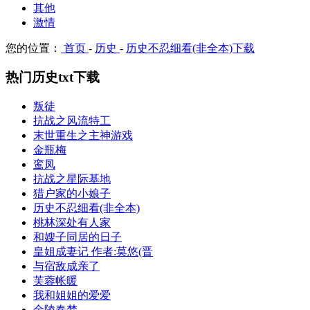
其他
激情
您的位置：
首页
-
历史
-
历史不忍细看(非全本)下载
热门历史txt下载
叛徒
抗战之风流特工
末世重生之主神游戏
金瓶梅
鸾凤
抗战之星际基地
猎户家的小娘子
历史不忍细看(非全本)
桃林深处有人家
和嫂子同居的日子
皇姐成妻记 作者:莫悠(晋
与宿敌成亲了
芙蓉帐暖
我和姐姐的爱爱
金陵春梦